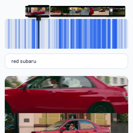
1:37:84
94
%