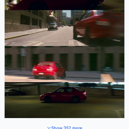
92
%
92
%
92
%
91
%
Show 352 more