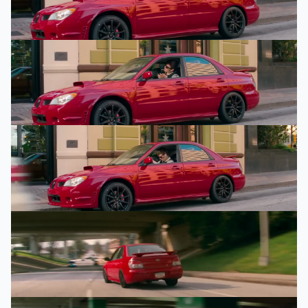
93
%
93
%
93
%