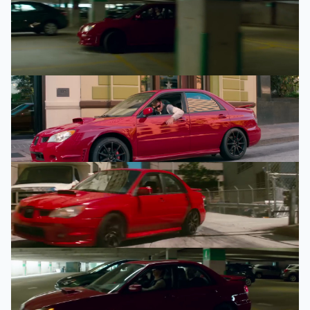
92
%
92
%
92
%
92
%